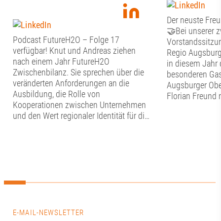
Der neuste Freu
🤝Bei unserer 
Podcast FutureH2O – Folge 17
Vorstandssitzun
verfügbar! Knut und Andreas ziehen
Regio Augsburg
nach einem Jahr FutureH2O
in diesem Jahr 
Zwischenbilanz. Sie sprechen über die
besonderen Gas
veränderten Anforderungen an die
Augsburger Obe
Ausbildung, die Rolle von
Florian Freund 
Kooperationen zwischen Unternehmen
Stunden Zeit fü
und den Wert regionaler Identität für die
Austausch mit 
Berufsorientierung. Sie zeigen, warum
Fördervereins.
Auszubildende nicht nur Fachkräfte von
Dialog begann, 
morgen sind, sondern schon heute
Vorstand den v
wichtige Impulse für die Innovation und
Punkte auf der
die Transformation geben können – und
aktuelle Stand i
welche Rolle Augsburg dabei als
Verwendung der
Wirtschafts- und Bildungsstandort
Rückblick auf d
spielt. 🙌📍👉 Spotify:
Sommerfest. ☀️A
https://ow.ly/Q1Me50ZwSxI👉 Apple:
E-MAIL-NEWSLETTER
Florian Freund 