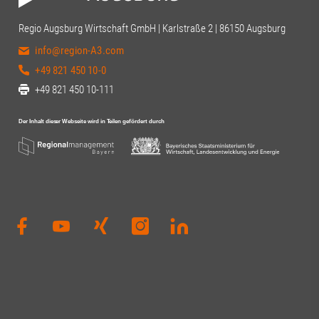
Terrasse der S
mit beeindruck
Regio Augsburg Wirtschaft GmbH | Karlstraße 2 | 86150 Augsburg
Stadt nicht fehl
Dankeschön an 
info@region-A3.com
Vorstandsvorsi
+49 821 450 10-0
Tinzmann für d
+49 821 450 10-111
die Ausrichtung
anderen Anwese
engagierten Au
Dierig, WERNER
Schloms, Dr. D
Kleinle, Claudia
Haug, Johanna P
Thiel#A3Förder
#Zukunft