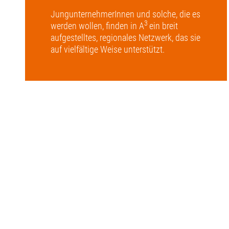
JungunternehmerInnen und solche, die es
3
werden wollen, finden in A
ein breit
aufgestelltes, regionales Netzwerk, das sie
auf vielfältige Weise unterstützt.