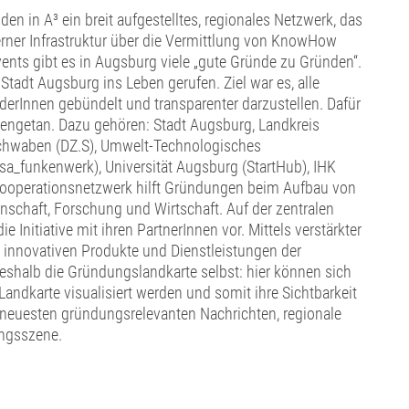
n in A³ ein breit aufgestelltes, regionales Netzwerk, das
derner Infrastruktur über die Vermittlung von KnowHow
vents gibt es in Augsburg viele „gute Gründe zu Gründen“.
Stadt Augsburg ins Leben gerufen. Ziel war es, alle
derInnen gebündelt und transparenter darzustellen. Dafür
mengetan. Dazu gehören: Stadt Augsburg, Landkreis
Schwaben (DZ.S), Umwelt-Technologisches
_funkenwerk), Universität Augsburg (StartHub), IHK
ooperationsnetzwerk hilft Gründungen beim Aufbau von
schaft, Forschung und Wirtschaft. Auf der zentralen
 Initiative mit ihren PartnerInnen vor. Mittels verstärkter
n, innovativen Produkte und Dienstleistungen der
eshalb die Gründungslandkarte selbst: hier können sich
andkarte visualisiert werden und somit ihre Sichtbarkeit
 neuesten gründungsrelevanten Nachrichten, regionale
ungsszene.