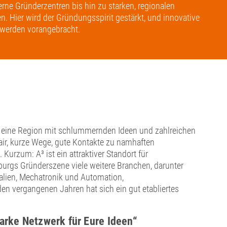
rne Gründerzentren bis hin zu starken, regionalen
. Hier wird der Gründungsspirit gestärkt, und innovative
werden vorangebracht.
e, eine Region mit schlummernden Ideen und zahlreichen
ir, kurze Wege, gute Kontakte zu namhaften
urzum: A³ ist ein attraktiver Standort für
rgs Gründerszene viele weitere Branchen, darunter
ialien, Mechatronik und Automation,
den vergangenen Jahren hat sich ein gut etabliertes
tarke Netzwerk für Eure Ideen“