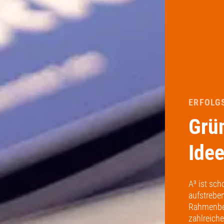
ERFOLG
Grü
Idee
A³ ist sch
aufstreben
Rahmenbed
zahlreich