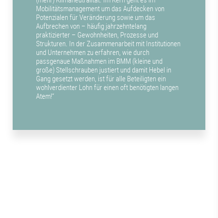
Mobilitätsmanagement um das Aufdecken von
Potenzialen für Veränderung sowie um das
Aufbrechen von – häufig jahrzehntelang
praktizierter – Gewohnheiten, Prozesse und
Strukturen. In der Zusammenarbeit mit Institutionen
und Unternehmen zu erfahren, wie durch
passgenaue Maßnahmen im BMM (kleine und
große) Stellschrauben justiert und damit Hebel in
Gang gesetzt werden, ist für alle Beteiligten ein
wohlverdienter Lohn für einen oft benötigten langen
Atem!“