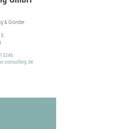
ng & Gründer
 5
g
613246
c-consulting.de