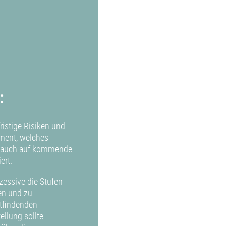
:
ristige Risiken und
ment, welches
ls auch auf kommende
ert.
kzessive die Stufen
den und zu
ttfindenden
ellung sollte