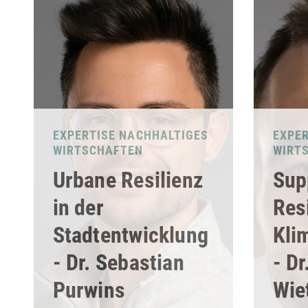
EXPERTISE NACHHALTIGES
EXPE
WIRTSCHAFTEN
WIRT
Urbane Resilienz
Sup
in der
Res
Stadtentwicklung
Kli
- Dr. Sebastian
- Dr
Purwins
Wie