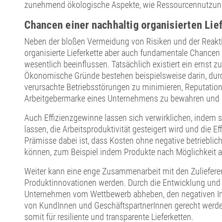
zunehmend ökologische Aspekte, wie Ressourcennutzung
Chancen einer nachhaltig organisierten Lie
Neben der bloßen Vermeidung von Risiken und der Reakti
organisierte Lieferkette aber auch fundamentale Chancen
wesentlich beeinflussen. Tatsächlich existiert ein ernst 
Ökonomische Gründe bestehen beispielsweise darin, durch
verursachte Betriebsstörungen zu minimieren, Reputation
Arbeitgebermarke eines Unternehmens zu bewahren und z
Auch Effizienzgewinne lassen sich verwirklichen, indem s
lassen, die Arbeitsproduktivität gesteigert wird und die Ef
Prämisse dabei ist, dass Kosten ohne negative betrieb
können, zum Beispiel indem Produkte nach Möglichkeit au
Weiter kann eine enge Zusammenarbeit mit den Zulieferer
Produktinnovationen werden. Durch die Entwicklung und 
Unternehmen vom Wettbewerb abheben, den negativen Im
von KundInnen und GeschäftspartnerInnen gerecht werden.
somit für resiliente und transparente Lieferketten.