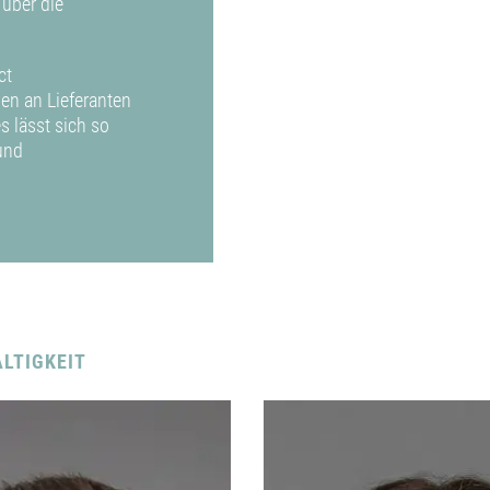
über die
ct
en an Lieferanten
 lässt sich so
 und
LTIGKEIT