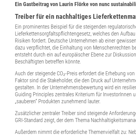
Ein Gastbeitrag von Laurin Flörke von nunc sustainabil
Treiber für ein nachhaltiges Lieferketten
Ein prominentes Beispiel für die steigenden regulatoris
Lieferkettensorgfaltspflichtengesetz, welches den Aufb
Risiken fordert. Deutsche Unternehmen ab einer gewissen
dazu verpflichtet, die Einhaltung von Menschenrechten be
entsteht durch ein auf europäischer Ebene zur Diskussio
Beschäftigten betreffen könnte.
Auch der steigende CO₂-Preis erfordert die Erhebung von 
Faktor sind die Stakeholder, die den Druck auf Unterneh
gestalten. In der Unternehmensbewertung wird ein resil
Guiding Principles zentrales Kriterium für InvestorInnen
„sauberen“ Produkten zunehmend lauter.
Zusätzlicher zentraler Treiber sind steigende Anforderunge
GRI-Standard zeigt, der dem Thema Nachhaltigkeitsmanage
Außerdem nimmt die erforderliche Themenvielfalt zu: N