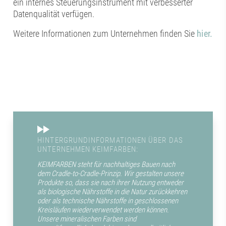
ein internes Steuerungsinstrument mit verbesserter
Datenqualität verfügen.
Weitere Informationen zum Unternehmen finden Sie
hier.
HINTERGRUNDINFORMATIONEN ÜBER DAS
UNTERNEHMEN KEIMFARBEN:
KEIMFARBEN steht für nachhaltiges Bauen nach
dem Cradle-to-Cradle-Prinzip. Wir gestalten unsere
Produkte so, dass sie nach ihrer Nutzung entweder
als biologische Nährstoffe in die Natur zurückkehren
oder als technische Nährstoffe in geschlossenen
Kreisläufen wiederverwendet werden können.
Unsere mineralischen Farben sind