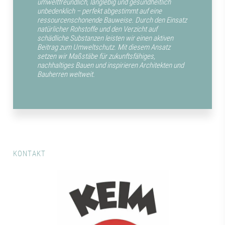
umweltfreundlich, langlebig und gesundheitlich
unbedenklich – perfekt abgestimmt auf eine
ressourcenschonende Bauweise. Durch den Einsatz
natürlicher Rohstoffe und den Verzicht auf
schädliche Substanzen leisten wir einen aktiven
Beitrag zum Umweltschutz. Mit diesem Ansatz
setzen wir Maßstäbe für zukunftsfähiges,
nachhaltiges Bauen und inspirieren Architekten und
Bauherren weltweit.
KONTAKT