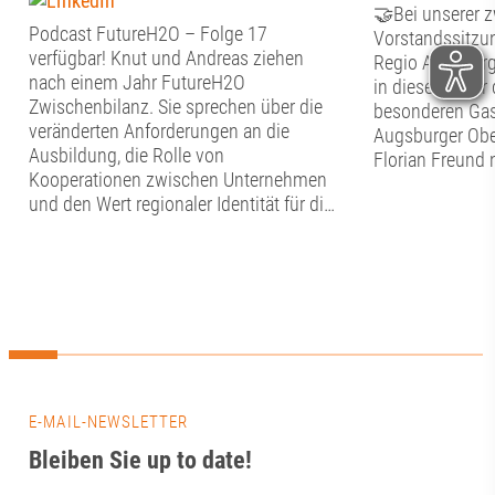
🤝Bei unserer 
Podcast FutureH2O – Folge 17
Vorstandssitzun
verfügbar! Knut und Andreas ziehen
Regio Augsburg
nach einem Jahr FutureH2O
in diesem Jahr 
Zwischenbilanz. Sie sprechen über die
besonderen Gas
veränderten Anforderungen an die
Augsburger Obe
Ausbildung, die Rolle von
Florian Freund 
Kooperationen zwischen Unternehmen
Stunden Zeit fü
und den Wert regionaler Identität für die
Austausch mit 
Berufsorientierung. Sie zeigen, warum
Fördervereins.
Auszubildende nicht nur Fachkräfte von
Dialog begann, 
morgen sind, sondern schon heute
Vorstand den v
wichtige Impulse für die Innovation und
Punkte auf der
die Transformation geben können – und
aktuelle Stand i
welche Rolle Augsburg dabei als
Verwendung der
Wirtschafts- und Bildungsstandort
Rückblick auf d
spielt. 🙌📍👉 Spotify:
Sommerfest. ☀️A
https://ow.ly/Q1Me50ZwSxI👉 Apple:
E-MAIL-NEWSLETTER
Florian Freund 
https://ow.ly/Al7050ZwSxJJetzt
in das Wirken d
Bleiben Sie up to date!
reinhören und echte Storys aus der
Wirtschaftsrau