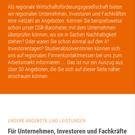
Als regionale Wirtschaftsförderungsgesellschaft bieten
wir regionalen Unternehmen, Investoren und Fachkräften
eine vielzahl an Angeboten. Kennen Sie beispielsweise
schon unser CSR-Barometer, mit dem Unternehmen
überprüfen können, wo sie in Sachen Nachhaltigkeit
stehen? Oder waren Sie schon einmal auf den A³
Investorentagen? StudienabsolventInnen können sich
uns auf regionalen Firmenkontaktmessen bei uns zum
Arbeitsmarkt informieren .... Das ist nur ein Auszug aus
über 50 Angeboten, die Sie sich auf dieser Seite näher
anschauen können.
UNSERE ANGEBOTE UND LEISTUNGEN
Für Unternehmen, Investoren und Fachkräfte