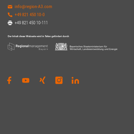
Dankeschön an 
info@region-A3.com
Vorstandsvorsi
+49 821 450 10-0
Tinzmann für d
+49 821 450 10-111
die Ausrichtung
anderen Anwese
engagierten Au
Dierig, WERNER
Schloms, Dr. D
Kleinle, Claudia
Haug, Johanna P
Thiel#A3Förder
#Zukunft