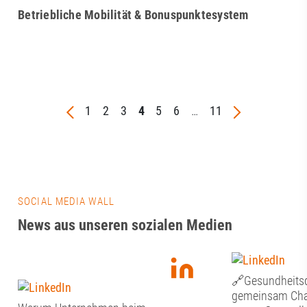
Betriebliche Mobilität & Bonuspunktesystem
1
2
3
4
5
6
…
11
SOCIAL MEDIA WALL
News aus unseren sozialen Medien
🔗Gesundheitsd
gemeinsam Chan