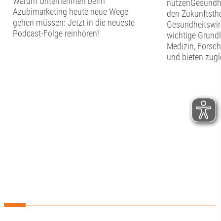
Warum Unternehmen beim
nutzenGesundhe
Azubimarketing heute neue Wege
den Zukunftsth
gehen müssen: Jetzt in die neueste
Gesundheitswirt
Podcast-Folge reinhören!
wichtige Grundl
Medizin, Forsc
und bieten zugl
die regionale W
Gesundheitssta
diese Potenzial
werden? Welch
braucht es? Und
Zusammenarbei
Wissenschaft, U
Kommunen und 
Netzwerken?Die
Mittelpunkt uns
Werkstattgespr
vernetzen“.Eine 
Zukunft datenba
entscheidet sich
Technik. Genau