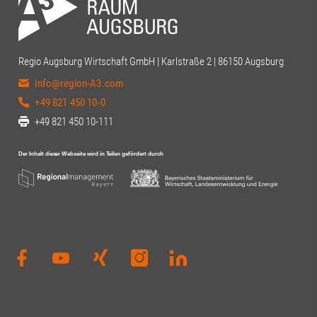
Andreas W. Dr. 
Beisac | Digital
Wirtschaftsförd
Christine Neum
Regio Augsburg Wirtschaft GmbH | Karlstraße 2 | 86150 Augsburg
Thiel#Regiona
info@region-A3.com
#Regionalmana
#Gesundheitsda
+49 821 450 10-0
#Innovation #V
+49 821 450 10-111
#Universitätsm
#UniversitätA
#RegionA3