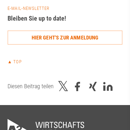
Vernetzung, ge
E-MAIL-NEWSLETTER
und der kontinu
Bleiben Sie up to date!
zwischen Wisse
und Praxis.Gera
bietet das Them
HIER GEHT'S ZUR ANMELDUNG
von neuen For
über innovativ
bis hin zu einer
als Gesundheit
▲ TOP
Innovationsstan
Beteiligten für
konstruktiven A
uns darauf, di
Diesen Beitrag teilen
gemeinsam weit
dem Regionalm
das Bayerisches
Wirtschaft, La
Energie aktiv d
vor Ort. Christi
|Alexandra Teyno