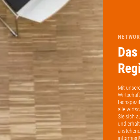
NETWORK
Das 
Reg
Mit unser
Wirtschaf
fachspezif
alle wirts
Sie sich 
und erhal
anstehend
informiert