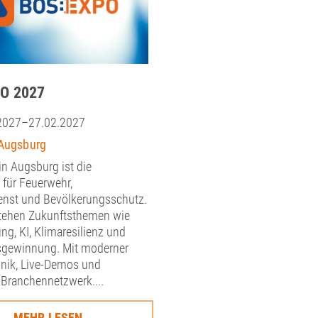
O 2027
2027–27.02.2027
Augsburg
n Augsburg ist die
für Feuerwehr,
enst und Bevölkerungsschutz.
tehen Zukunftsthemen wie
ung, KI, Klimaresilienz und
gewinnung. Mit moderner
hnik, Live-Demos und
Branchennetzwerk....
MEHR LESEN