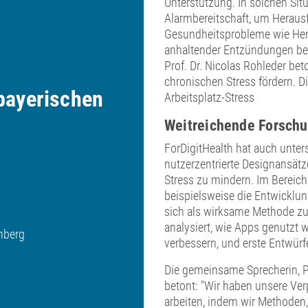
Unterstützung. In solchen Situ
Alarmbereitschaft, um Herausf
Gesundheitsprobleme wie Herz
anhaltender Entzündungen bei
Prof. Dr. Nicolas Rohleder bet
chronischen Stress fördern. D
bayerischen
Arbeitsplatz-Stress
Weitreichende Forsch
ForDigitHealth hat auch unter
nutzerzentrierte Designansät
Stress zu mindern. Im Bereich
beispielsweise die Entwicklu
sich als wirksame Methode zur
analysiert, wie Apps genutzt
rnberg
verbessern, und erste Entwürf
Die gemeinsame Sprecherin, Pr
betont: "Wir haben unsere Ver
arbeiten, indem wir Methoden,