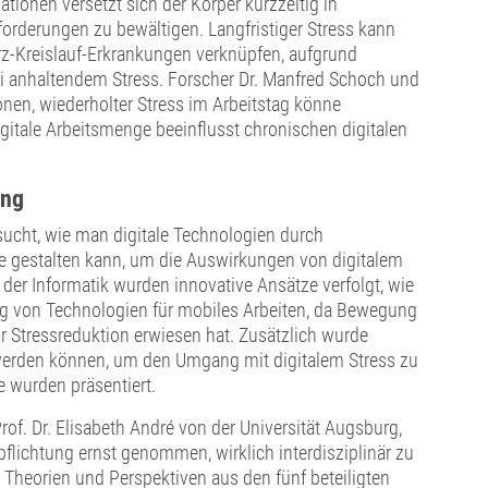
ationen versetzt sich der Körper kurzzeitig in
orderungen zu bewältigen. Langfristiger Stress kann
-Kreislauf-Erkrankungen verknüpfen, aufgrund
 anhaltendem Stress. Forscher Dr. Manfred Schoch und
onen, wiederholter Stress im Arbeitstag könne
igitale Arbeitsmenge beeinflusst chronischen digitalen
ung
sucht, wie man digitale Technologien durch
ze gestalten kann, um die Auswirkungen von digitalem
 der Informatik wurden innovative Ansätze verfolgt, wie
ng von Technologien für mobiles Arbeiten, da Bewegung
 Stressreduktion erwiesen hat. Zusätzlich wurde
 werden können, um den Umgang mit digitalem Stress zu
e wurden präsentiert.
of. Dr. Elisabeth André von der Universität Augsburg,
pflichtung ernst genommen, wirklich interdisziplinär zu
 Theorien und Perspektiven aus den fünf beteiligten