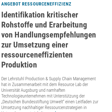
ANGEBOT RESSOURCENEFFIZIENZ
P
Identifikation kritischer
P
Rohstoffe und Erarbeitung
N
von Handlungsempfehlungen
f
zur Umsetzung einer
S
ressourceneffizienten
Da
Produktion
Re
Ne
Se
Der Lehrstuhl Production & Supply Chain Management
ve
hat in Zusammenarbeit mit dem Resource Lab der
Re
Universität Augsburg und namhaften
No
Technologieunternehmen mit Unterstützung der
un
„Deutschen Bundesstiftung Umwelt“ einen Leitfaden zur
zu
Umsetzung nachhaltiger Ressourcenstrategien in