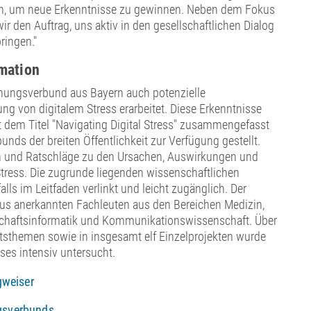
ben, um neue Erkenntnisse zu gewinnen. Neben dem Fokus
 wir den Auftrag, uns aktiv in den gesellschaftlichen Dialog
ringen."
rmation
chungsverbund aus Bayern auch potenzielle
g von digitalem Stress erarbeitet. Diese Erkenntnisse
 dem Titel "Navigating Digital Stress" zusammengefasst
nds der breiten Öffentlichkeit zur Verfügung gestellt.
en und Ratschläge zu den Ursachen, Auswirkungen und
ress. Die zugrunde liegenden wissenschaftlichen
lls im Leitfaden verlinkt und leicht zugänglich. Der
us anerkannten Fachleuten aus den Bereichen Medizin,
tschaftsinformatik und Kommunikationswissenschaft. Über
ttsthemen sowie in insgesamt elf Einzelprojekten wurde
ses intensiv untersucht.
gweiser
gsverbunds